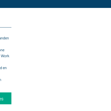
tanden
one
e Work
d en
n
es