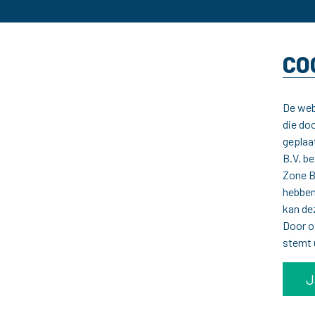
CO
De web
die do
geplaa
B.V. b
Zone B
hebben
kan dez
Door o
stemt 
J