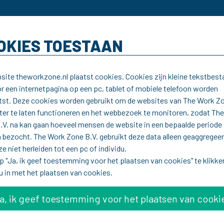
OKIES TOESTAAN
site theworkzone.nl plaatst cookies. Cookies zijn kleine tekstbes
or een internetpagina op een pc, tablet of mobiele telefoon worden
tst. Deze cookies worden gebruikt om de websites van The Work Z
eter te laten functioneren en het webbezoek te monitoren, zodat Th
.V. na kan gaan hoeveel mensen de website in een bepaalde periode
 bezocht. The Work Zone B.V. gebruikt deze data alleen geaggregeer
e niet herleiden tot een pc of individu.
p "Ja, ik geef toestemming voor het plaatsen van cookies" te klikke
u in met het plaatsen van cookies.
a, ik geef toestemming voor het plaatsen van cooki